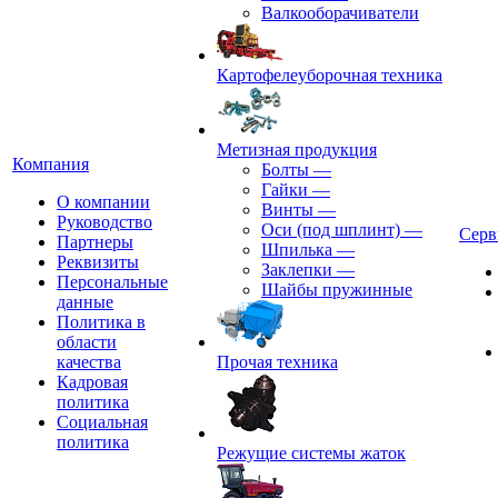
Валкооборачиватели
Картофелеуборочная техника
Метизная продукция
Компания
Болты
—
Гайки
—
О компании
Винты
—
Руководство
Оси (под шплинт)
—
Серв
Партнеры
Шпилька
—
Реквизиты
Заклепки
—
Персональные
Шайбы пружинные
данные
Политика в
области
качества
Прочая техника
Кадровая
политика
Социальная
политика
Режущие системы жаток