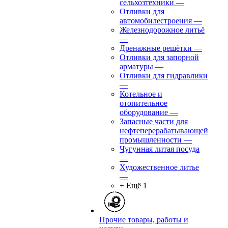
сельхозтехники
—
Отливки для
автомобилестроения
—
Железнодорожное литьё
—
Дренажные решётки
—
Отливки для запорной
арматуры
—
Отливки для гидравлики
—
Котельное и
отопительное
оборудование
—
Запасные части для
нефтеперерабатывающей
промышленности
—
Чугунная литая посуда
—
Художественное литье
—
+ Ещё 1
Прочие товары, работы и