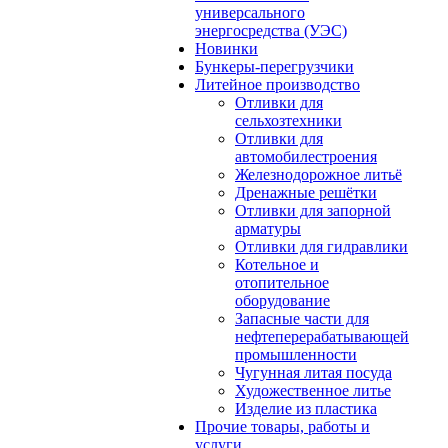
универсального
энергосредства (УЭС)
Новинки
Бункеры-перегрузчики
Литейное производство
Отливки для
сельхозтехники
Отливки для
автомобилестроения
Железнодорожное литьё
Дренажные решётки
Отливки для запорной
арматуры
Отливки для гидравлики
Котельное и
отопительное
оборудование
Запасные части для
нефтеперерабатывающей
промышленности
Чугунная литая посуда
Художественное литье
Изделие из пластика
Прочие товары, работы и
услуги