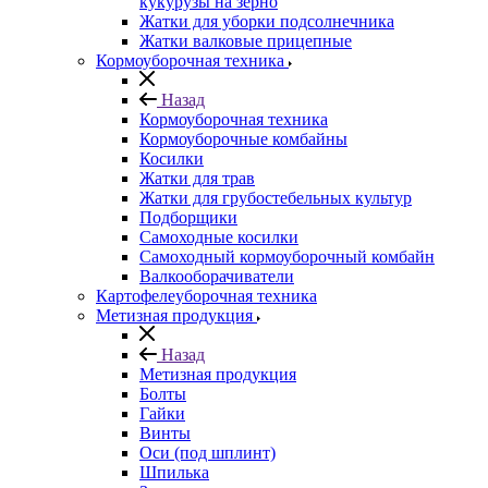
кукурузы на зерно
Жатки для уборки подсолнечника
Жатки валковые прицепные
Кормоуборочная техника
Назад
Кормоуборочная техника
Кормоуборочные комбайны
Косилки
Жатки для трав
Жатки для грубостебельных культур
Подборщики
Самоходные косилки
Самоходный кормоуборочный комбайн
Валкооборачиватели
Картофелеуборочная техника
Метизная продукция
Назад
Метизная продукция
Болты
Гайки
Винты
Оси (под шплинт)
Шпилька