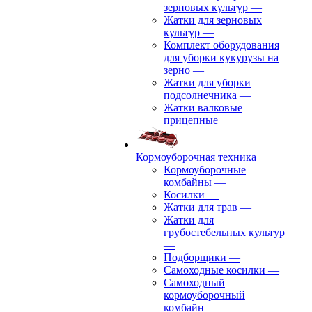
зерновых культур
—
Жатки для зерновых
культур
—
Комплект оборудования
для уборки кукурузы на
зерно
—
Жатки для уборки
подсолнечника
—
Жатки валковые
прицепные
Кормоуборочная техника
Кормоуборочные
комбайны
—
Косилки
—
Жатки для трав
—
Жатки для
грубостебельных культур
—
Подборщики
—
Самоходные косилки
—
Самоходный
кормоуборочный
комбайн
—