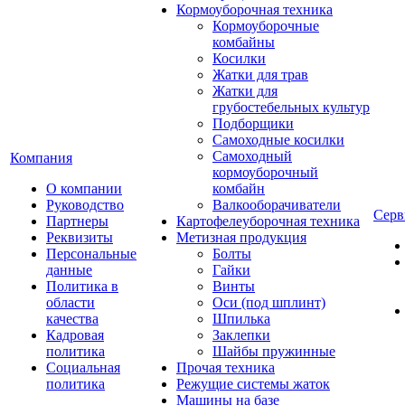
Кормоуборочная техника
Кормоуборочные
комбайны
Косилки
Жатки для трав
Жатки для
грубостебельных культур
Подборщики
Самоходные косилки
Самоходный
Компания
кормоуборочный
О компании
комбайн
Руководство
Валкооборачиватели
Серв
Партнеры
Картофелеуборочная техника
Реквизиты
Метизная продукция
Персональные
Болты
данные
Гайки
Политика в
Винты
области
Оси (под шплинт)
качества
Шпилька
Кадровая
Заклепки
политика
Шайбы пружинные
Социальная
Прочая техника
политика
Режущие системы жаток
Машины на базе