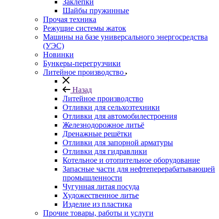
Заклепки
Шайбы пружинные
Прочая техника
Режущие системы жаток
Машины на базе универсального энергосредства
(УЭС)
Новинки
Бункеры-перегрузчики
Литейное производство
Назад
Литейное производство
Отливки для сельхозтехники
Отливки для автомобилестроения
Железнодорожное литьё
Дренажные решётки
Отливки для запорной арматуры
Отливки для гидравлики
Котельное и отопительное оборудование
Запасные части для нефтеперерабатывающей
промышленности
Чугунная литая посуда
Художественное литье
Изделие из пластика
Прочие товары, работы и услуги