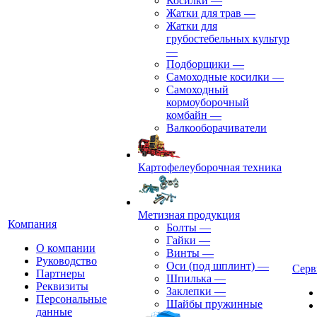
Косилки
—
Жатки для трав
—
Жатки для
грубостебельных культур
—
Подборщики
—
Самоходные косилки
—
Самоходный
кормоуборочный
комбайн
—
Валкооборачиватели
Картофелеуборочная техника
Метизная продукция
Компания
Болты
—
Гайки
—
О компании
Винты
—
Руководство
Оси (под шплинт)
—
Серв
Партнеры
Шпилька
—
Реквизиты
Заклепки
—
Персональные
Шайбы пружинные
данные