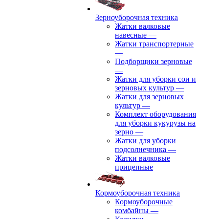
Зерноуборочная техника
Жатки валковые
навесные
—
Жатки транспортерные
—
Подборщики зерновые
—
Жатки для уборки сои и
зерновых культур
—
Жатки для зерновых
культур
—
Комплект оборудования
для уборки кукурузы на
зерно
—
Жатки для уборки
подсолнечника
—
Жатки валковые
прицепные
Кормоуборочная техника
Кормоуборочные
комбайны
—