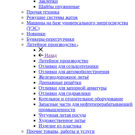
Заклепки
Шайбы пружинные
Прочая техника
Режущие системы жаток
Машины на базе универсального энергосредства
(УЭС)
Новинки
Бункеры-перегрузчики
Литейное производство
Назад
Литейное производство
Отливки для сельхозтехники
Отливки для автомобилестроения
Железнодорожное литьё
Дренажные решётки
Отливки для запорной арматуры
Отливки для гидравлики
Котельное и отопительное оборудование
Запасные части для нефтеперерабатывающей
промышленности
Чугунная литая посуда
Художественное литье
Изделие из пластика
Прочие товары, работы и услуги