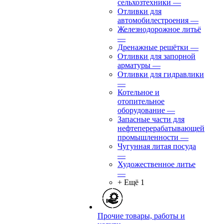
сельхозтехники
—
Отливки для
автомобилестроения
—
Железнодорожное литьё
—
Дренажные решётки
—
Отливки для запорной
арматуры
—
Отливки для гидравлики
—
Котельное и
отопительное
оборудование
—
Запасные части для
нефтеперерабатывающей
промышленности
—
Чугунная литая посуда
—
Художественное литье
—
+ Ещё 1
Прочие товары, работы и