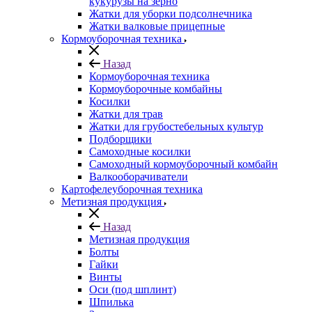
кукурузы на зерно
Жатки для уборки подсолнечника
Жатки валковые прицепные
Кормоуборочная техника
Назад
Кормоуборочная техника
Кормоуборочные комбайны
Косилки
Жатки для трав
Жатки для грубостебельных культур
Подборщики
Самоходные косилки
Самоходный кормоуборочный комбайн
Валкооборачиватели
Картофелеуборочная техника
Метизная продукция
Назад
Метизная продукция
Болты
Гайки
Винты
Оси (под шплинт)
Шпилька