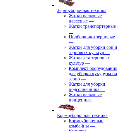
Зерноуборочная техника
Жатки валковые
навесные
—
Жатки транспортерные
—
Подборщики зерновые
—
Жатки для уборки сои и
зерновых культур
—
Жатки для зерновых
культур
—
Комплект оборудования
для уборки кукурузы на
зерно
—
Жатки для уборки
подсолнечника
—
Жатки валковые
прицепные
Кормоуборочная техника
Кормоуборочные
комбайны
—