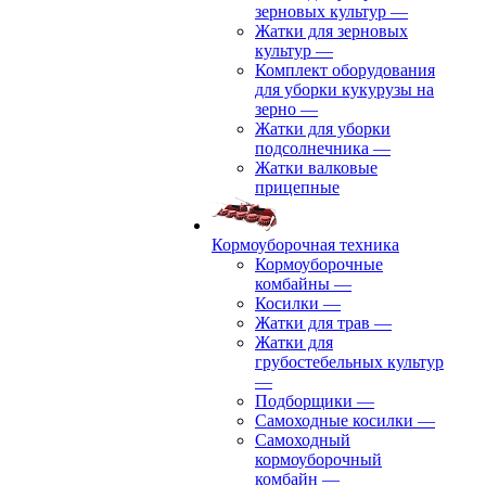
зерновых культур
—
Жатки для зерновых
культур
—
Комплект оборудования
для уборки кукурузы на
зерно
—
Жатки для уборки
подсолнечника
—
Жатки валковые
прицепные
Кормоуборочная техника
Кормоуборочные
комбайны
—
Косилки
—
Жатки для трав
—
Жатки для
грубостебельных культур
—
Подборщики
—
Самоходные косилки
—
Самоходный
кормоуборочный
комбайн
—