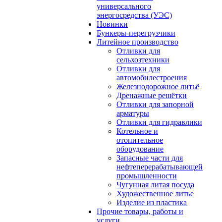
универсального
энергосредства (УЭС)
Новинки
Бункеры-перегрузчики
Литейное производство
Отливки для
сельхозтехники
Отливки для
автомобилестроения
Железнодорожное литьё
Дренажные решётки
Отливки для запорной
арматуры
Отливки для гидравлики
Котельное и
отопительное
оборудование
Запасные части для
нефтеперерабатывающей
промышленности
Чугунная литая посуда
Художественное литье
Изделие из пластика
Прочие товары, работы и
услуги