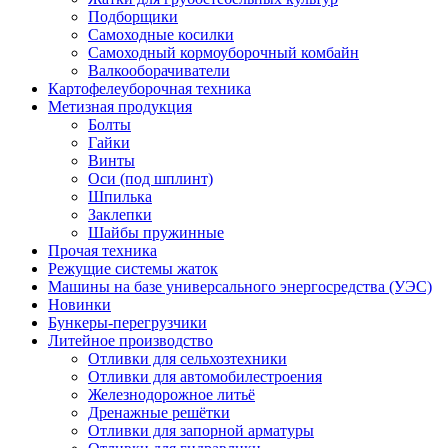
Подборщики
Самоходные косилки
Самоходный кормоуборочный комбайн
Валкооборачиватели
Картофелеуборочная техника
Метизная продукция
Болты
Гайки
Винты
Оси (под шплинт)
Шпилька
Заклепки
Шайбы пружинные
Прочая техника
Режущие системы жаток
Машины на базе универсального энергосредства (УЭС)
Новинки
Бункеры-перегрузчики
Литейное производство
Отливки для сельхозтехники
Отливки для автомобилестроения
Железнодорожное литьё
Дренажные решётки
Отливки для запорной арматуры