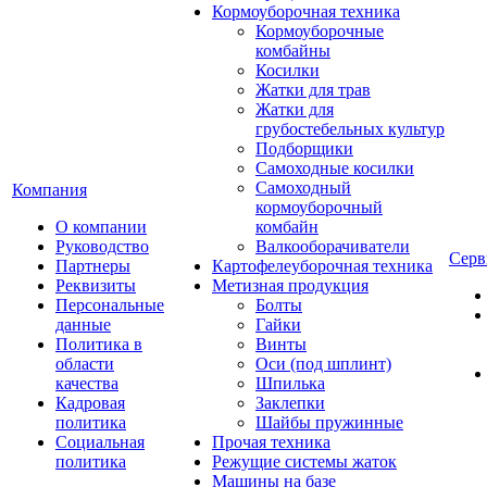
Кормоуборочная техника
Кормоуборочные
комбайны
Косилки
Жатки для трав
Жатки для
грубостебельных культур
Подборщики
Самоходные косилки
Самоходный
Компания
кормоуборочный
О компании
комбайн
Руководство
Валкооборачиватели
Серв
Партнеры
Картофелеуборочная техника
Реквизиты
Метизная продукция
Персональные
Болты
данные
Гайки
Политика в
Винты
области
Оси (под шплинт)
качества
Шпилька
Кадровая
Заклепки
политика
Шайбы пружинные
Социальная
Прочая техника
политика
Режущие системы жаток
Машины на базе