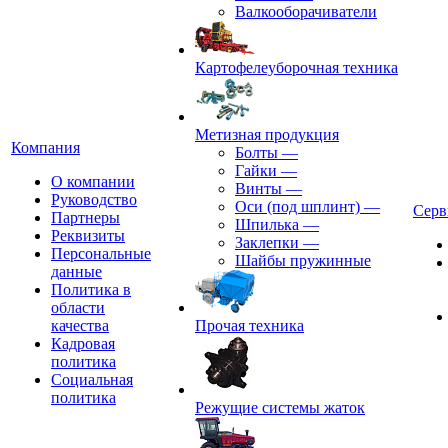
Валкооборачиватели
Картофелеуборочная техника
Метизная продукция
Компания
Болты
—
Гайки
—
О компании
Винты
—
Руководство
Оси (под шплинт)
—
Серв
Партнеры
Шпилька
—
Реквизиты
Заклепки
—
Персональные
Шайбы пружинные
данные
Политика в
области
качества
Прочая техника
Кадровая
политика
Социальная
политика
Режущие системы жаток