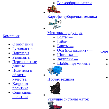
Валкооборачиватели
Картофелеуборочная техника
Метизная продукция
Компания
Болты
—
Гайки
—
О компании
Винты
—
Руководство
Оси (под шплинт)
—
Серв
Партнеры
Шпилька
—
Реквизиты
Заклепки
—
Персональные
Шайбы пружинные
данные
Политика в
области
качества
Прочая техника
Кадровая
политика
Социальная
политика
Режущие системы жаток