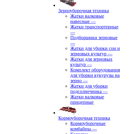
Зерноуборочная техника
Жатки валковые
навесные
—
Жатки транспортерные
—
Подборщики зерновые
—
Жатки для уборки сои и
зерновых культур
—
Жатки для зерновых
культур
—
Комплект оборудования
для уборки кукурузы на
зерно
—
Жатки для уборки
подсолнечника
—
Жатки валковые
прицепные
Кормоуборочная техника
Кормоуборочные
комбайны
—