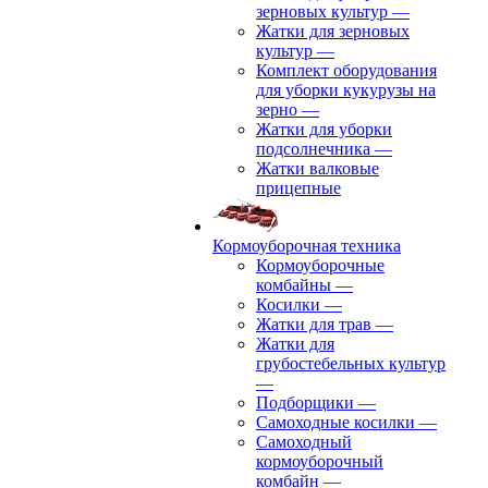
зерновых культур
—
Жатки для зерновых
культур
—
Комплект оборудования
для уборки кукурузы на
зерно
—
Жатки для уборки
подсолнечника
—
Жатки валковые
прицепные
Кормоуборочная техника
Кормоуборочные
комбайны
—
Косилки
—
Жатки для трав
—
Жатки для
грубостебельных культур
—
Подборщики
—
Самоходные косилки
—
Самоходный
кормоуборочный
комбайн
—