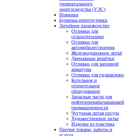
универсального
энергосредства (УЭС)
Новинки
Бункеры-перегрузчики
Литейное производство
Отливки для
сельхозтехники
Отливки для
автомобилестроения
Железнодорожное литьё
Дренажные решётки
Отливки для запорной
арматуры
Отливки для гидравлики
Котельное и
отопительное
оборудование
Запасные части для
нефтеперерабатывающей
промышленности
Чугунная литая посуда
Художественное литье
Изделие из пластика
Прочие товары, работы и
услуги