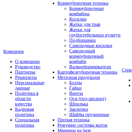
Кормоуборочная техника
Кормоуборочные
комбайны
Косилки
Жатки для трав
Жатки для
грубостебельных культур
Подборщики
Самоходные косилки
Самоходный
Компания
кормоуборочный
О компании
комбайн
Руководство
Валкооборачиватели
Серв
Партнеры
Картофелеуборочная техника
Реквизиты
Метизная продукция
Персональные
Болты
данные
Гайки
Политика в
Винты
области
Оси (под шплинт)
качества
Шпилька
Кадровая
Заклепки
политика
Шайбы пружинные
Социальная
Прочая техника
политика
Режущие системы жаток
Машины на базе