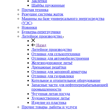
Заклепки
Шайбы пружинные
Прочая техника
Режущие системы жаток
Машины на базе универсального энергосредства
(УЭС)
Новинки
Бункеры-перегрузчики
Литейное производство
Назад
Литейное производство
Отливки для сельхозтехники
Отливки для автомобилестроения
Железнодорожное литьё
Дренажные решётки
Отливки для запорной арматуры
Отливки для гидравлики
Котельное и отопительное оборудование
Запасные части для нефтеперерабатывающей
промышленности
Чугунная литая посуда
Художественное литье
Изделие из пластика
Прочие товары, работы и услуги