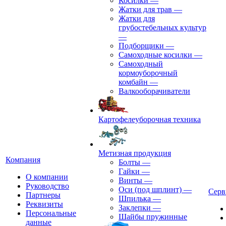
Косилки
—
Жатки для трав
—
Жатки для
грубостебельных культур
—
Подборщики
—
Самоходные косилки
—
Самоходный
кормоуборочный
комбайн
—
Валкооборачиватели
Картофелеуборочная техника
Метизная продукция
Компания
Болты
—
Гайки
—
О компании
Винты
—
Руководство
Оси (под шплинт)
—
Серв
Партнеры
Шпилька
—
Реквизиты
Заклепки
—
Персональные
Шайбы пружинные
данные