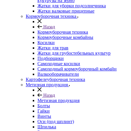
кукурузы на зерно
Жатки для уборки подсолнечника
Жатки валковые прицепные
Кормоуборочная техника
Назад
Кормоуборочная техника
Кормоуборочные комбайны
Косилки
Жатки для трав
Жатки для грубостебельных культур
Подборщики
Самоходные косилки
Самоходный кормоуборочный комбайн
Валкооборачиватели
Картофелеуборочная техника
Метизная продукция
Назад
Метизная продукция
Болты
Гайки
Винты
Оси (под шплинт)
Шпилька