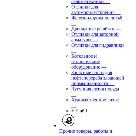
сельхозтехники
—
Отливки для
автомобилестроения
—
Железнодорожное литьё
—
Дренажные решётки
—
Отливки для запорной
арматуры
—
Отливки для гидравлики
—
Котельное и
отопительное
оборудование
—
Запасные части для
нефтеперерабатывающей
промышленности
—
Чугунная литая посуда
—
Художественное литье
—
+ Ещё 1
Прочие товары, работы и