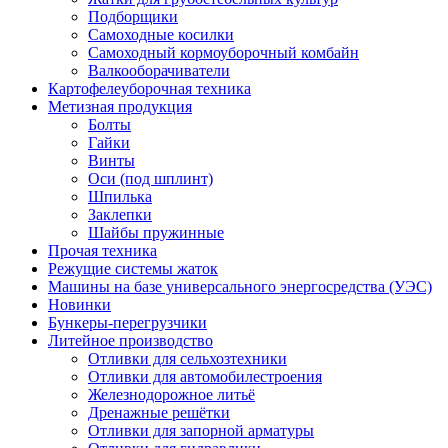
Подборщики
Самоходные косилки
Самоходный кормоуборочный комбайн
Валкооборачиватели
Картофелеуборочная техника
Метизная продукция
Болты
Гайки
Винты
Оси (под шплинт)
Шпилька
Заклепки
Шайбы пружинные
Прочая техника
Режущие системы жаток
Машины на базе универсального энергосредства (УЭС)
Новинки
Бункеры-перегрузчики
Литейное производство
Отливки для сельхозтехники
Отливки для автомобилестроения
Железнодорожное литьё
Дренажные решётки
Отливки для запорной арматуры