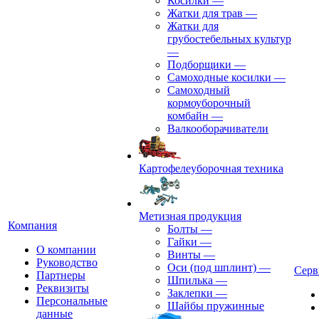
Косилки
—
Жатки для трав
—
Жатки для
грубостебельных культур
—
Подборщики
—
Самоходные косилки
—
Самоходный
кормоуборочный
комбайн
—
Валкооборачиватели
Картофелеуборочная техника
Метизная продукция
Компания
Болты
—
Гайки
—
О компании
Винты
—
Руководство
Оси (под шплинт)
—
Серв
Партнеры
Шпилька
—
Реквизиты
Заклепки
—
Персональные
Шайбы пружинные
данные