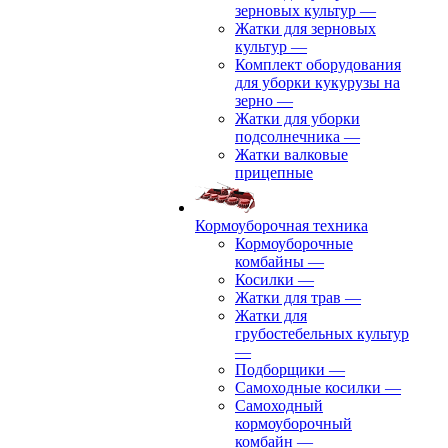
зерновых культур
—
Жатки для зерновых
культур
—
Комплект оборудования
для уборки кукурузы на
зерно
—
Жатки для уборки
подсолнечника
—
Жатки валковые
прицепные
Кормоуборочная техника
Кормоуборочные
комбайны
—
Косилки
—
Жатки для трав
—
Жатки для
грубостебельных культур
—
Подборщики
—
Самоходные косилки
—
Самоходный
кормоуборочный
комбайн
—