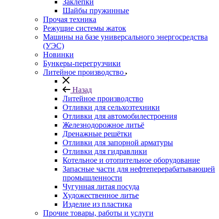
Заклепки
Шайбы пружинные
Прочая техника
Режущие системы жаток
Машины на базе универсального энергосредства
(УЭС)
Новинки
Бункеры-перегрузчики
Литейное производство
Назад
Литейное производство
Отливки для сельхозтехники
Отливки для автомобилестроения
Железнодорожное литьё
Дренажные решётки
Отливки для запорной арматуры
Отливки для гидравлики
Котельное и отопительное оборудование
Запасные части для нефтеперерабатывающей
промышленности
Чугунная литая посуда
Художественное литье
Изделие из пластика
Прочие товары, работы и услуги