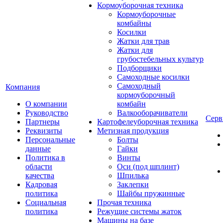
Кормоуборочная техника
Кормоуборочные
комбайны
Косилки
Жатки для трав
Жатки для
грубостебельных культур
Подборщики
Самоходные косилки
Самоходный
Компания
кормоуборочный
О компании
комбайн
Руководство
Валкооборачиватели
Серв
Партнеры
Картофелеуборочная техника
Реквизиты
Метизная продукция
Персональные
Болты
данные
Гайки
Политика в
Винты
области
Оси (под шплинт)
качества
Шпилька
Кадровая
Заклепки
политика
Шайбы пружинные
Социальная
Прочая техника
политика
Режущие системы жаток
Машины на базе