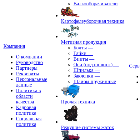
Валкооборачиватели
Картофелеуборочная техника
Метизная продукция
Компания
Болты
—
Гайки
—
О компании
Винты
—
Руководство
Оси (под шплинт)
—
Серв
Партнеры
Шпилька
—
Реквизиты
Заклепки
—
Персональные
Шайбы пружинные
данные
Политика в
области
качества
Прочая техника
Кадровая
политика
Социальная
политика
Режущие системы жаток