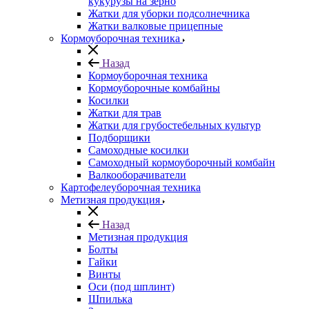
кукурузы на зерно
Жатки для уборки подсолнечника
Жатки валковые прицепные
Кормоуборочная техника
Назад
Кормоуборочная техника
Кормоуборочные комбайны
Косилки
Жатки для трав
Жатки для грубостебельных культур
Подборщики
Самоходные косилки
Самоходный кормоуборочный комбайн
Валкооборачиватели
Картофелеуборочная техника
Метизная продукция
Назад
Метизная продукция
Болты
Гайки
Винты
Оси (под шплинт)
Шпилька