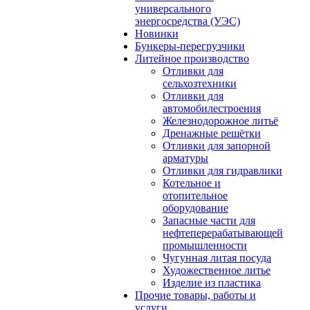
универсального
энергосредства (УЭС)
Новинки
Бункеры-перегрузчики
Литейное производство
Отливки для
сельхозтехники
Отливки для
автомобилестроения
Железнодорожное литьё
Дренажные решётки
Отливки для запорной
арматуры
Отливки для гидравлики
Котельное и
отопительное
оборудование
Запасные части для
нефтеперерабатывающей
промышленности
Чугунная литая посуда
Художественное литье
Изделие из пластика
Прочие товары, работы и
услуги