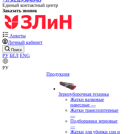
Единый контактный центр
Заказать звонок
Анкеты
Личный кабинет
Поиск
РУ
БЕЛ
ENG
РУ
Продукция
Зерноуборочная техника
Жатки валковые
навесные
—
Жатки транспортерные
—
Подборщики зерновые
—
Жатки для уборки сои и