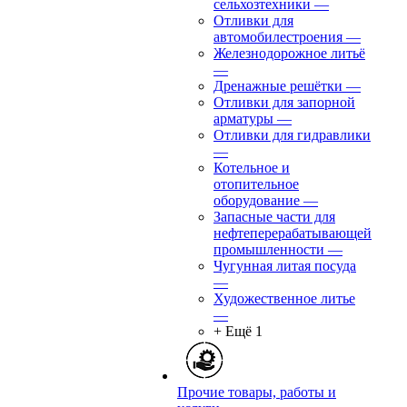
сельхозтехники
—
Отливки для
автомобилестроения
—
Железнодорожное литьё
—
Дренажные решётки
—
Отливки для запорной
арматуры
—
Отливки для гидравлики
—
Котельное и
отопительное
оборудование
—
Запасные части для
нефтеперерабатывающей
промышленности
—
Чугунная литая посуда
—
Художественное литье
—
+ Ещё 1
Прочие товары, работы и