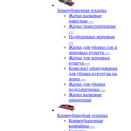
Зерноуборочная техника
Жатки валковые
навесные
—
Жатки транспортерные
—
Подборщики зерновые
—
Жатки для уборки сои и
зерновых культур
—
Жатки для зерновых
культур
—
Комплект оборудования
для уборки кукурузы на
зерно
—
Жатки для уборки
подсолнечника
—
Жатки валковые
прицепные
Кормоуборочная техника
Кормоуборочные
комбайны
—