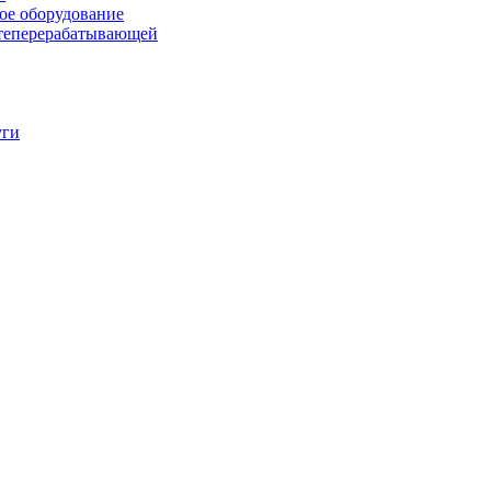
ое оборудование
фтеперерабатывающей
уги