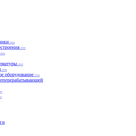
ники
—
естроения
—
—
арматуры
—
и
—
ое оборудование
—
фтеперерабатывающей
—
—
уги