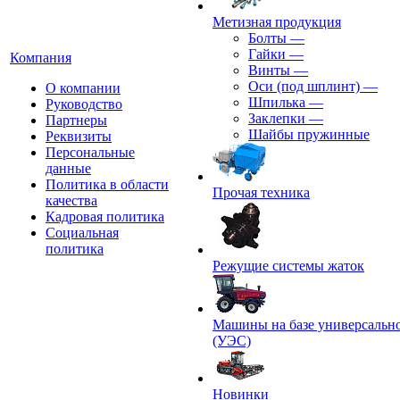
Метизная продукция
Болты
—
Гайки
—
Компания
Винты
—
Оси (под шплинт)
—
О компании
Шпилька
—
Руководство
Заклепки
—
Партнеры
Шайбы пружинные
Реквизиты
Персональные
данные
Политика в области
Прочая техника
качества
Кадровая политика
Социальная
политика
Режущие системы жаток
Машины на базе универсально
(УЭС)
Новинки