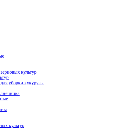
ые
 зерновых культур
ьтур
 для уборки кукурузы
олнечника
пные
йны
ных культур