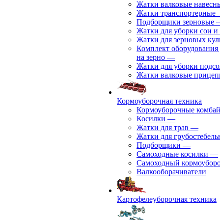
Жатки валковые навесн
Жатки транспортерные
Подборщики зерновые
Жатки для уборки сои и
Жатки для зерновых кул
Комплект оборудования 
на зерно
—
Жатки для уборки подс
Жатки валковые прице
Кормоуборочная техника
Кормоуборочные комба
Косилки
—
Жатки для трав
—
Жатки для грубостебель
Подборщики
—
Самоходные косилки
—
Самоходный кормоубор
Валкооборачиватели
Картофелеуборочная техника