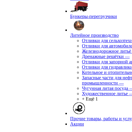
Бункеры-перегрузчики
Литейное производство
Отливки для сельхозтех
Отливки для автомобил
Железнодорожное литьё
Дренажные решётки
—
Отливки для запорной 
Отливки для гидравлик
Котельное и отопительн
Запасные части для не
промышленности
—
Чугунная литая посуда
Художественное литье
+ Ещё 1
Прочие товары, работы и усл
Акции