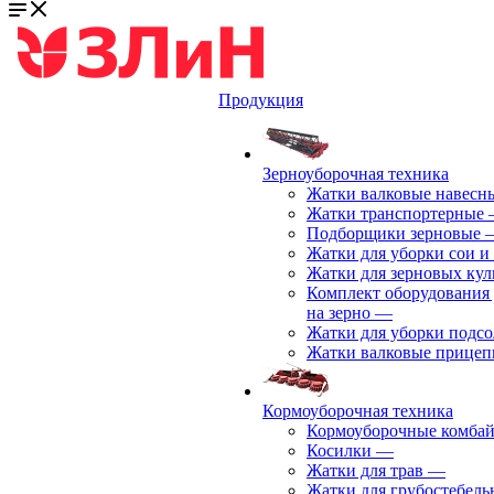
Продукция
Зерноуборочная техника
Жатки валковые навесн
Жатки транспортерные
Подборщики зерновые
Жатки для уборки сои и
Жатки для зерновых кул
Комплект оборудования 
на зерно
—
Жатки для уборки подс
Жатки валковые прице
Кормоуборочная техника
Кормоуборочные комба
Косилки
—
Жатки для трав
—
Жатки для грубостебель