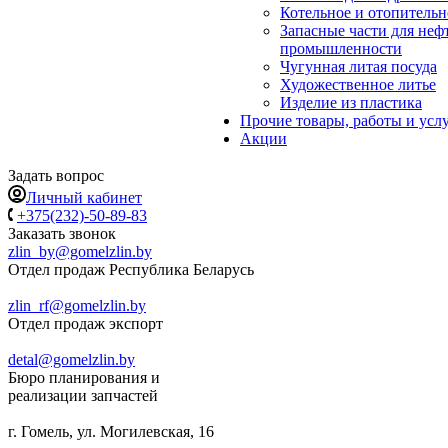
Котельное и отопительн
Запасные части для не
промышленности
Чугунная литая посуда
Художественное литье
Изделие из пластика
Прочие товары, работы и усл
Акции
Задать вопрос
Личный кабинет
+375(232)-50-89-83
Заказать звонок
zlin_by@gomelzlin.by
Отдел продаж Республика Беларусь
zlin_rf@gomelzlin.by
Отдел продаж экспорт
detal@gomelzlin.by
Бюро планирования и
реализации запчастей
г. Гомель, ул. Могилевская, 16