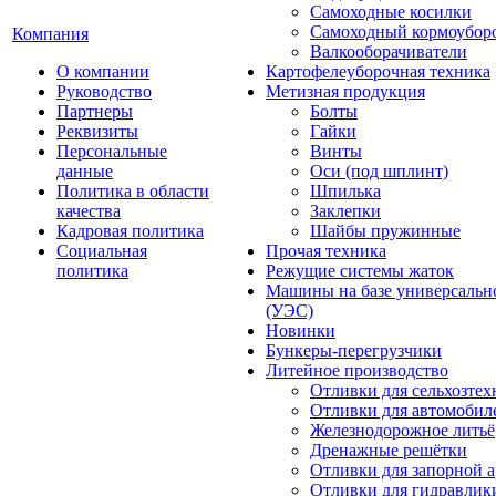
Самоходные косилки
Самоходный кормоубор
Компания
Валкооборачиватели
О компании
Картофелеуборочная техника
Руководство
Метизная продукция
Партнеры
Болты
Реквизиты
Гайки
Персональные
Винты
данные
Оси (под шплинт)
Политика в области
Шпилька
качества
Заклепки
Кадровая политика
Шайбы пружинные
Социальная
Прочая техника
политика
Режущие системы жаток
Машины на базе универсально
(УЭС)
Новинки
Бункеры-перегрузчики
Литейное производство
Отливки для сельхозте
Отливки для автомобил
Железнодорожное литьё
Дренажные решётки
Отливки для запорной 
Отливки для гидравлик