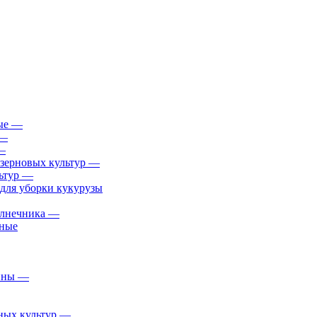
ые
—
—
—
 зерновых культур
—
ьтур
—
для уборки кукурузы
олнечника
—
пные
йны
—
ных культур
—