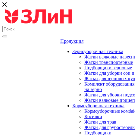
Продукция
Зерноуборочная техника
Жатки валковые навесн
Жатки транспортерные
Подборщики зерновые
Жатки для уборки сои и
Жатки для зерновых кул
Комплект оборудования
на зерно
Жатки для уборки подс
Жатки валковые прице
Кормоуборочная техника
Кормоуборочные комба
Косилки
Жатки для трав
Жатки для грубостебель
Подборщики