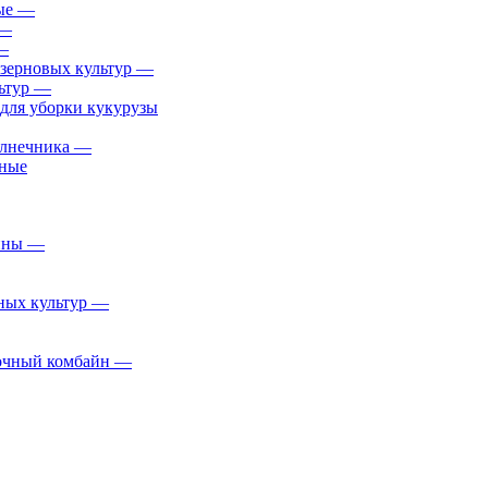
ые
—
—
—
 зерновых культур
—
ьтур
—
для уборки кукурузы
олнечника
—
пные
йны
—
ных культур
—
очный комбайн
—