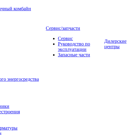
очный комбайн
Сервис/запчасти
Сервис
Дилерские
Руководство по
центры
эксплуатации
Запасные части
го энергосредства
хники
естроения
арматуры
и