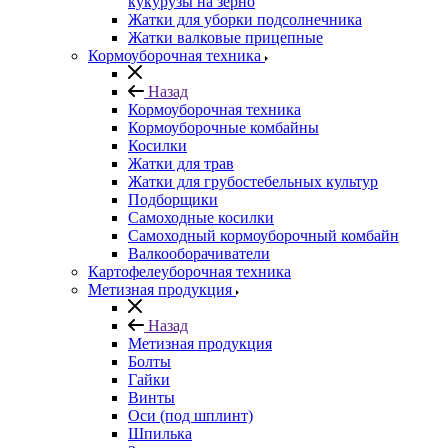
кукурузы на зерно
Жатки для уборки подсолнечника
Жатки валковые прицепные
Кормоуборочная техника
Назад
Кормоуборочная техника
Кормоуборочные комбайны
Косилки
Жатки для трав
Жатки для грубостебельных культур
Подборщики
Самоходные косилки
Самоходный кормоуборочный комбайн
Валкооборачиватели
Картофелеуборочная техника
Метизная продукция
Назад
Метизная продукция
Болты
Гайки
Винты
Оси (под шплинт)
Шпилька