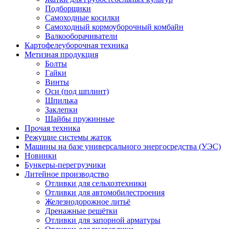
Подборщики
Самоходные косилки
Самоходный кормоуборочный комбайн
Валкооборачиватели
Картофелеуборочная техника
Метизная продукция
Болты
Гайки
Винты
Оси (под шплинт)
Шпилька
Заклепки
Шайбы пружинные
Прочая техника
Режущие системы жаток
Машины на базе универсального энергосредства (УЭС)
Новинки
Бункеры-перегрузчики
Литейное производство
Отливки для сельхозтехники
Отливки для автомобилестроения
Железнодорожное литьё
Дренажные решётки
Отливки для запорной арматуры