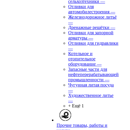
сельхозтехники
—
Отливки для
автомобилестроения
—
Железнодорожное литьё
—
Дренажные решётки
—
Отливки для запорной
арматуры
—
Отливки для гидравлики
—
Котельное и
отопительное
оборудование
—
Запасные части для
нефтеперерабатывающей
промышленности
—
Чугунная литая посуда
—
Художественное литье
—
+ Ещё 1
Прочие товары, работы и