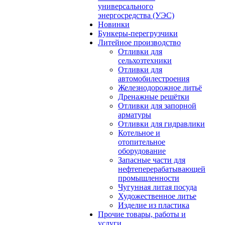
универсального
энергосредства (УЭС)
Новинки
Бункеры-перегрузчики
Литейное производство
Отливки для
сельхозтехники
Отливки для
автомобилестроения
Железнодорожное литьё
Дренажные решётки
Отливки для запорной
арматуры
Отливки для гидравлики
Котельное и
отопительное
оборудование
Запасные части для
нефтеперерабатывающей
промышленности
Чугунная литая посуда
Художественное литье
Изделие из пластика
Прочие товары, работы и
услуги