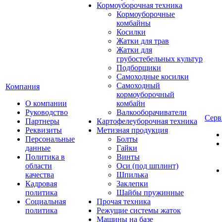
Кормоуборочная техника
Кормоуборочные
комбайны
Косилки
Жатки для трав
Жатки для
грубостебельных культур
Подборщики
Самоходные косилки
Самоходный
Компания
кормоуборочный
О компании
комбайн
Руководство
Валкооборачиватели
Серв
Партнеры
Картофелеуборочная техника
Реквизиты
Метизная продукция
Персональные
Болты
данные
Гайки
Политика в
Винты
области
Оси (под шплинт)
качества
Шпилька
Кадровая
Заклепки
политика
Шайбы пружинные
Социальная
Прочая техника
политика
Режущие системы жаток
Машины на базе