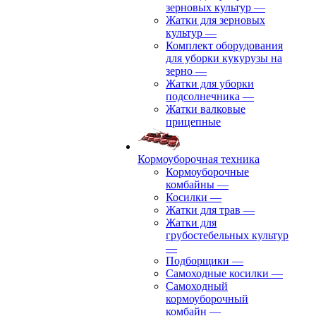
зерновых культур
—
Жатки для зерновых
культур
—
Комплект оборудования
для уборки кукурузы на
зерно
—
Жатки для уборки
подсолнечника
—
Жатки валковые
прицепные
Кормоуборочная техника
Кормоуборочные
комбайны
—
Косилки
—
Жатки для трав
—
Жатки для
грубостебельных культур
—
Подборщики
—
Самоходные косилки
—
Самоходный
кормоуборочный
комбайн
—