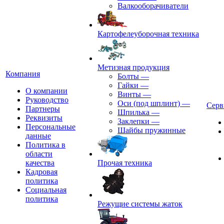
Валкооборачиватели
Картофелеуборочная техника
Метизная продукция
Компания
Болты
—
Гайки
—
О компании
Винты
—
Руководство
Оси (под шплинт)
—
Серв
Партнеры
Шпилька
—
Реквизиты
Заклепки
—
Персональные
Шайбы пружинные
данные
Политика в
области
качества
Прочая техника
Кадровая
политика
Социальная
политика
Режущие системы жаток