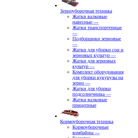
Зерноуборочная техника
Жатки валковые
навесные
—
Жатки транспортерные
—
Подборщики зерновые
—
Жатки для уборки сои и
зерновых культур
—
Жатки для зерновых
культур
—
Комплект оборудования
для уборки кукурузы на
зерно
—
Жатки для уборки
подсолнечника
—
Жатки валковые
прицепные
Кормоуборочная техника
Кормоуборочные
комбайны
—