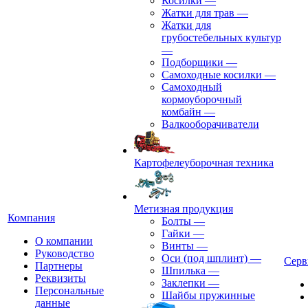
Косилки
—
Жатки для трав
—
Жатки для
грубостебельных культур
—
Подборщики
—
Самоходные косилки
—
Самоходный
кормоуборочный
комбайн
—
Валкооборачиватели
Картофелеуборочная техника
Метизная продукция
Компания
Болты
—
Гайки
—
О компании
Винты
—
Руководство
Оси (под шплинт)
—
Серв
Партнеры
Шпилька
—
Реквизиты
Заклепки
—
Персональные
Шайбы пружинные
данные