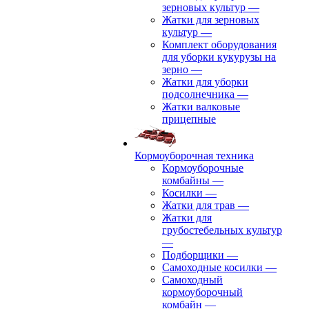
зерновых культур
—
Жатки для зерновых
культур
—
Комплект оборудования
для уборки кукурузы на
зерно
—
Жатки для уборки
подсолнечника
—
Жатки валковые
прицепные
Кормоуборочная техника
Кормоуборочные
комбайны
—
Косилки
—
Жатки для трав
—
Жатки для
грубостебельных культур
—
Подборщики
—
Самоходные косилки
—
Самоходный
кормоуборочный
комбайн
—