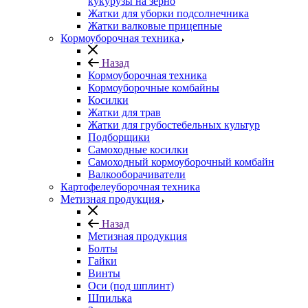
кукурузы на зерно
Жатки для уборки подсолнечника
Жатки валковые прицепные
Кормоуборочная техника
Назад
Кормоуборочная техника
Кормоуборочные комбайны
Косилки
Жатки для трав
Жатки для грубостебельных культур
Подборщики
Самоходные косилки
Самоходный кормоуборочный комбайн
Валкооборачиватели
Картофелеуборочная техника
Метизная продукция
Назад
Метизная продукция
Болты
Гайки
Винты
Оси (под шплинт)
Шпилька