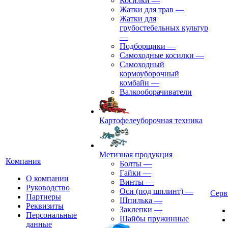
Косилки
—
Жатки для трав
—
Жатки для
грубостебельных культур
—
Подборщики
—
Самоходные косилки
—
Самоходный
кормоуборочный
комбайн
—
Валкооборачиватели
Картофелеуборочная техника
Метизная продукция
Компания
Болты
—
Гайки
—
О компании
Винты
—
Руководство
Оси (под шплинт)
—
Серв
Партнеры
Шпилька
—
Реквизиты
Заклепки
—
Персональные
Шайбы пружинные
данные