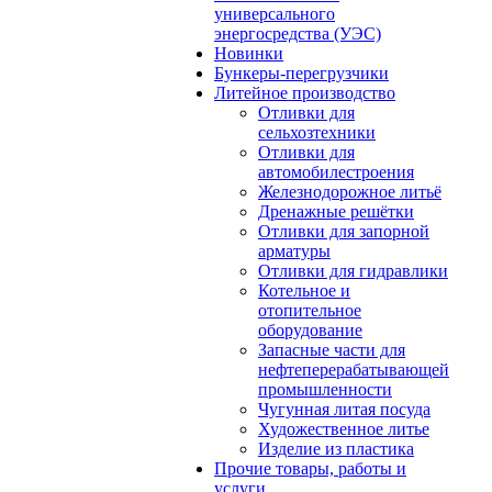
универсального
энергосредства (УЭС)
Новинки
Бункеры-перегрузчики
Литейное производство
Отливки для
сельхозтехники
Отливки для
автомобилестроения
Железнодорожное литьё
Дренажные решётки
Отливки для запорной
арматуры
Отливки для гидравлики
Котельное и
отопительное
оборудование
Запасные части для
нефтеперерабатывающей
промышленности
Чугунная литая посуда
Художественное литье
Изделие из пластика
Прочие товары, работы и
услуги