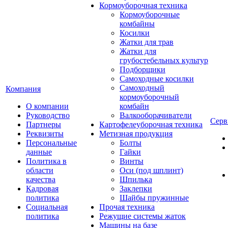
Кормоуборочная техника
Кормоуборочные
комбайны
Косилки
Жатки для трав
Жатки для
грубостебельных культур
Подборщики
Самоходные косилки
Самоходный
Компания
кормоуборочный
О компании
комбайн
Руководство
Валкооборачиватели
Серв
Партнеры
Картофелеуборочная техника
Реквизиты
Метизная продукция
Персональные
Болты
данные
Гайки
Политика в
Винты
области
Оси (под шплинт)
качества
Шпилька
Кадровая
Заклепки
политика
Шайбы пружинные
Социальная
Прочая техника
политика
Режущие системы жаток
Машины на базе