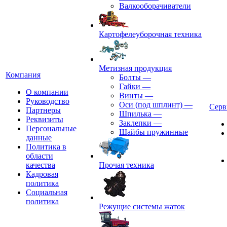
Валкооборачиватели
Картофелеуборочная техника
Метизная продукция
Компания
Болты
—
Гайки
—
О компании
Винты
—
Руководство
Оси (под шплинт)
—
Серв
Партнеры
Шпилька
—
Реквизиты
Заклепки
—
Персональные
Шайбы пружинные
данные
Политика в
области
качества
Прочая техника
Кадровая
политика
Социальная
политика
Режущие системы жаток