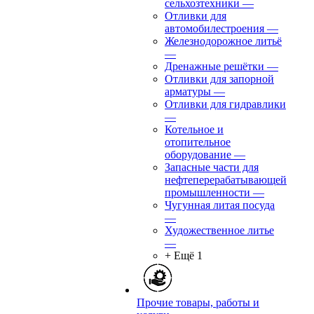
сельхозтехники
—
Отливки для
автомобилестроения
—
Железнодорожное литьё
—
Дренажные решётки
—
Отливки для запорной
арматуры
—
Отливки для гидравлики
—
Котельное и
отопительное
оборудование
—
Запасные части для
нефтеперерабатывающей
промышленности
—
Чугунная литая посуда
—
Художественное литье
—
+ Ещё 1
Прочие товары, работы и