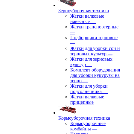
Зерноуборочная техника
Жатки валковые
навесные
—
Жатки транспортерные
—
Подборщики зерновые
—
Жатки для уборки сои и
зерновых культур
—
Жатки для зерновых
культур
—
Комплект оборудования
для уборки кукурузы на
зерно
—
Жатки для уборки
подсолнечника
—
Жатки валковые
прицепные
Кормоуборочная техника
Кормоуборочные
комбайны
—