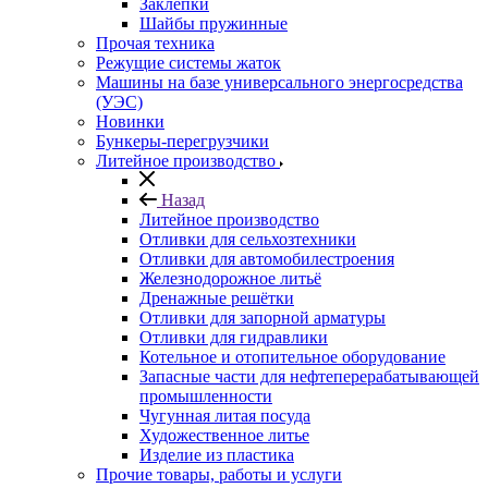
Заклепки
Шайбы пружинные
Прочая техника
Режущие системы жаток
Машины на базе универсального энергосредства
(УЭС)
Новинки
Бункеры-перегрузчики
Литейное производство
Назад
Литейное производство
Отливки для сельхозтехники
Отливки для автомобилестроения
Железнодорожное литьё
Дренажные решётки
Отливки для запорной арматуры
Отливки для гидравлики
Котельное и отопительное оборудование
Запасные части для нефтеперерабатывающей
промышленности
Чугунная литая посуда
Художественное литье
Изделие из пластика
Прочие товары, работы и услуги