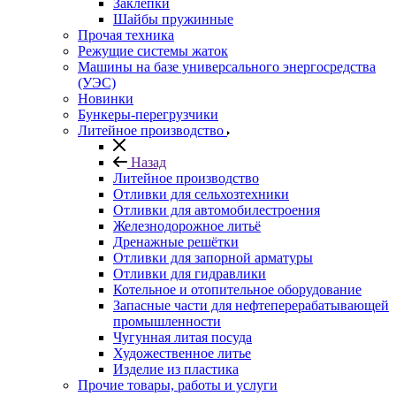
Заклепки
Шайбы пружинные
Прочая техника
Режущие системы жаток
Машины на базе универсального энергосредства
(УЭС)
Новинки
Бункеры-перегрузчики
Литейное производство
Назад
Литейное производство
Отливки для сельхозтехники
Отливки для автомобилестроения
Железнодорожное литьё
Дренажные решётки
Отливки для запорной арматуры
Отливки для гидравлики
Котельное и отопительное оборудование
Запасные части для нефтеперерабатывающей
промышленности
Чугунная литая посуда
Художественное литье
Изделие из пластика
Прочие товары, работы и услуги