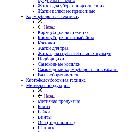
кукурузы на зерно
Жатки для уборки подсолнечника
Жатки валковые прицепные
Кормоуборочная техника
Назад
Кормоуборочная техника
Кормоуборочные комбайны
Косилки
Жатки для трав
Жатки для грубостебельных культур
Подборщики
Самоходные косилки
Самоходный кормоуборочный комбайн
Валкооборачиватели
Картофелеуборочная техника
Метизная продукция
Назад
Метизная продукция
Болты
Гайки
Винты
Оси (под шплинт)
Шпилька