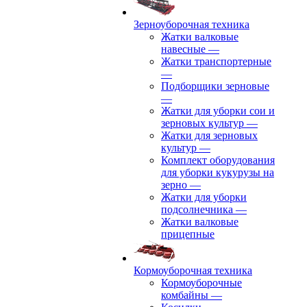
Зерноуборочная техника
Жатки валковые
навесные
—
Жатки транспортерные
—
Подборщики зерновые
—
Жатки для уборки сои и
зерновых культур
—
Жатки для зерновых
культур
—
Комплект оборудования
для уборки кукурузы на
зерно
—
Жатки для уборки
подсолнечника
—
Жатки валковые
прицепные
Кормоуборочная техника
Кормоуборочные
комбайны
—