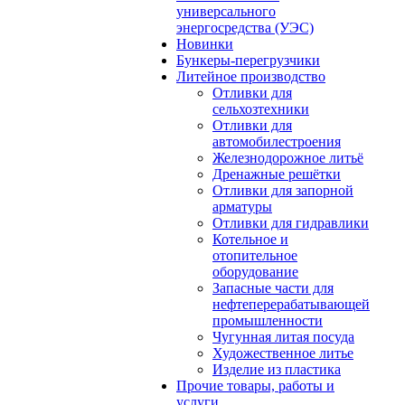
универсального
энергосредства (УЭС)
Новинки
Бункеры-перегрузчики
Литейное производство
Отливки для
сельхозтехники
Отливки для
автомобилестроения
Железнодорожное литьё
Дренажные решётки
Отливки для запорной
арматуры
Отливки для гидравлики
Котельное и
отопительное
оборудование
Запасные части для
нефтеперерабатывающей
промышленности
Чугунная литая посуда
Художественное литье
Изделие из пластика
Прочие товары, работы и
услуги