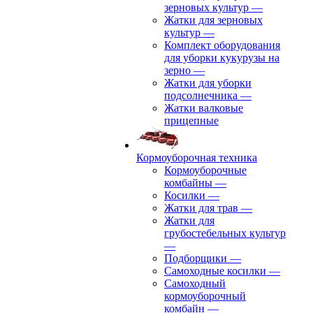
зерновых культур
—
Жатки для зерновых
культур
—
Комплект оборудования
для уборки кукурузы на
зерно
—
Жатки для уборки
подсолнечника
—
Жатки валковые
прицепные
Кормоуборочная техника
Кормоуборочные
комбайны
—
Косилки
—
Жатки для трав
—
Жатки для
грубостебельных культур
—
Подборщики
—
Самоходные косилки
—
Самоходный
кормоуборочный
комбайн
—