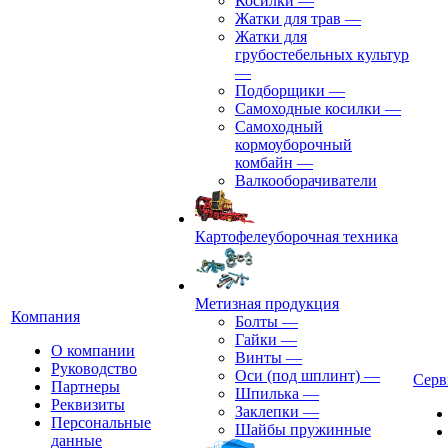
Косилки
—
Жатки для трав
—
Жатки для
грубостебельных культур
—
Подборщики
—
Самоходные косилки
—
Самоходный
кормоуборочный
комбайн
—
Валкооборачиватели
Картофелеуборочная техника
Метизная продукция
Компания
Болты
—
Гайки
—
О компании
Винты
—
Руководство
Оси (под шплинт)
—
Серв
Партнеры
Шпилька
—
Реквизиты
Заклепки
—
Персональные
Шайбы пружинные
данные