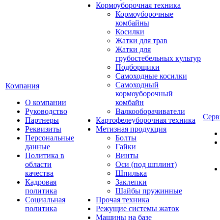
Кормоуборочная техника
Кормоуборочные
комбайны
Косилки
Жатки для трав
Жатки для
грубостебельных культур
Подборщики
Самоходные косилки
Самоходный
Компания
кормоуборочный
О компании
комбайн
Руководство
Валкооборачиватели
Серв
Партнеры
Картофелеуборочная техника
Реквизиты
Метизная продукция
Персональные
Болты
данные
Гайки
Политика в
Винты
области
Оси (под шплинт)
качества
Шпилька
Кадровая
Заклепки
политика
Шайбы пружинные
Социальная
Прочая техника
политика
Режущие системы жаток
Машины на базе