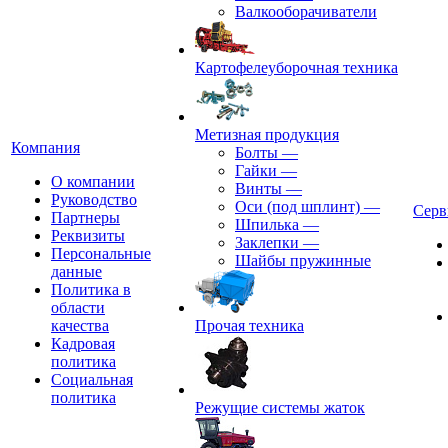
Валкооборачиватели
Картофелеуборочная техника
Метизная продукция
Компания
Болты
—
Гайки
—
О компании
Винты
—
Руководство
Оси (под шплинт)
—
Серв
Партнеры
Шпилька
—
Реквизиты
Заклепки
—
Персональные
Шайбы пружинные
данные
Политика в
области
качества
Прочая техника
Кадровая
политика
Социальная
политика
Режущие системы жаток