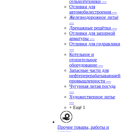
сельхозтехники
—
Отливки для
автомобилестроения
—
Железнодорожное литьё
—
Дренажные решётки
—
Отливки для запорной
арматуры
—
Отливки для гидравлики
—
Котельное и
отопительное
оборудование
—
Запасные части для
нефтеперерабатывающей
промышленности
—
Чугунная литая посуда
—
Художественное литье
—
+ Ещё 1
Прочие товары, работы и