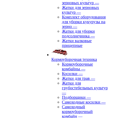
зерновых культур
—
Жатки для зерновых
культур
—
Комплект оборудования
для уборки кукурузы на
зерно
—
Жатки для уборки
подсолнечника
—
Жатки валковые
прицепные
Кормоуборочная техника
Кормоуборочные
комбайны
—
Косилки
—
Жатки для трав
—
Жатки для
грубостебельных культур
—
Подборщики
—
Самоходные косилки
—
Самоходный
кормоуборочный
комбайн
—