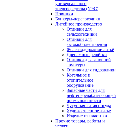
универсального
энергосредства (УЭС)
Новинки
Бункеры-перегрузчики
Литейное производство
Отливки для
сельхозтехники
Отливки для
автомобилестроения
Железнодорожное литьё
Дренажные решётки
Отливки для запорной
арматуры
Отливки для гидравлики
Котельное и
отопительное
оборудование
Запасные части для
нефтеперерабатывающей
промышленности
Чугунная литая посуда
Художественное литье
Изделие из пластика
Прочие товары, работы и
услуги