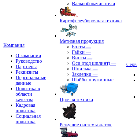
Валкооборачиватели
Картофелеуборочная техника
Метизная продукция
Компания
Болты
—
Гайки
—
О компании
Винты
—
Руководство
Оси (под шплинт)
—
Серв
Партнеры
Шпилька
—
Реквизиты
Заклепки
—
Персональные
Шайбы пружинные
данные
Политика в
области
качества
Прочая техника
Кадровая
политика
Социальная
политика
Режущие системы жаток