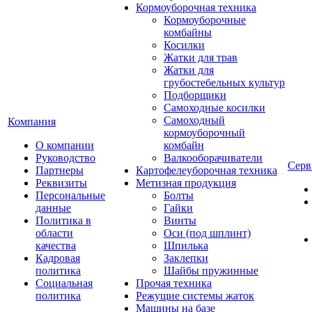
Кормоуборочная техника
Кормоуборочные
комбайны
Косилки
Жатки для трав
Жатки для
грубостебельных культур
Подборщики
Самоходные косилки
Самоходный
Компания
кормоуборочный
О компании
комбайн
Руководство
Валкооборачиватели
Серв
Партнеры
Картофелеуборочная техника
Реквизиты
Метизная продукция
Персональные
Болты
данные
Гайки
Политика в
Винты
области
Оси (под шплинт)
качества
Шпилька
Кадровая
Заклепки
политика
Шайбы пружинные
Социальная
Прочая техника
политика
Режущие системы жаток
Машины на базе