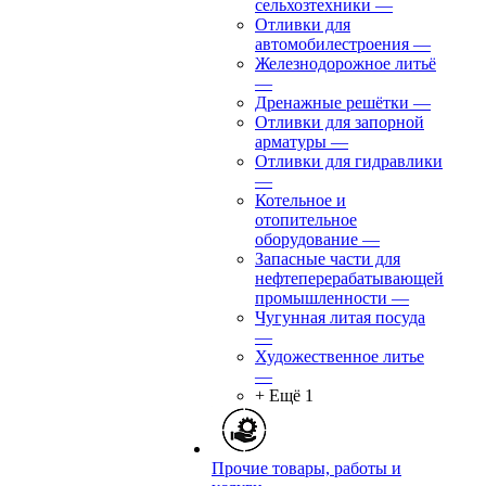
сельхозтехники
—
Отливки для
автомобилестроения
—
Железнодорожное литьё
—
Дренажные решётки
—
Отливки для запорной
арматуры
—
Отливки для гидравлики
—
Котельное и
отопительное
оборудование
—
Запасные части для
нефтеперерабатывающей
промышленности
—
Чугунная литая посуда
—
Художественное литье
—
+ Ещё 1
Прочие товары, работы и