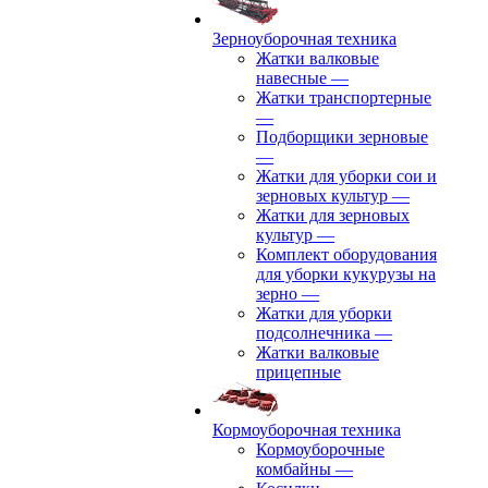
Зерноуборочная техника
Жатки валковые
навесные
—
Жатки транспортерные
—
Подборщики зерновые
—
Жатки для уборки сои и
зерновых культур
—
Жатки для зерновых
культур
—
Комплект оборудования
для уборки кукурузы на
зерно
—
Жатки для уборки
подсолнечника
—
Жатки валковые
прицепные
Кормоуборочная техника
Кормоуборочные
комбайны
—