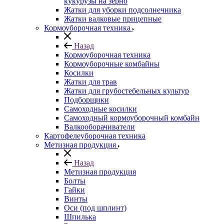
кукурузы на зерно
Жатки для уборки подсолнечника
Жатки валковые прицепные
Кормоуборочная техника
Назад
Кормоуборочная техника
Кормоуборочные комбайны
Косилки
Жатки для трав
Жатки для грубостебельных культур
Подборщики
Самоходные косилки
Самоходный кормоуборочный комбайн
Валкооборачиватели
Картофелеуборочная техника
Метизная продукция
Назад
Метизная продукция
Болты
Гайки
Винты
Оси (под шплинт)
Шпилька