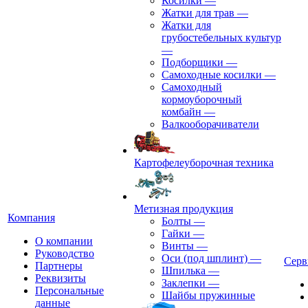
Косилки
—
Жатки для трав
—
Жатки для
грубостебельных культур
—
Подборщики
—
Самоходные косилки
—
Самоходный
кормоуборочный
комбайн
—
Валкооборачиватели
Картофелеуборочная техника
Метизная продукция
Компания
Болты
—
Гайки
—
О компании
Винты
—
Руководство
Оси (под шплинт)
—
Серв
Партнеры
Шпилька
—
Реквизиты
Заклепки
—
Персональные
Шайбы пружинные
данные