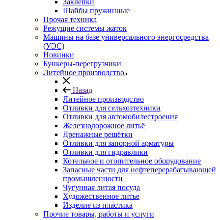
Заклепки
Шайбы пружинные
Прочая техника
Режущие системы жаток
Машины на базе универсального энергосредства
(УЭС)
Новинки
Бункеры-перегрузчики
Литейное производство
Назад
Литейное производство
Отливки для сельхозтехники
Отливки для автомобилестроения
Железнодорожное литьё
Дренажные решётки
Отливки для запорной арматуры
Отливки для гидравлики
Котельное и отопительное оборудование
Запасные части для нефтеперерабатывающей
промышленности
Чугунная литая посуда
Художественное литье
Изделие из пластика
Прочие товары, работы и услуги